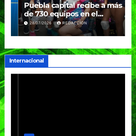
Puebla capital recibe a más
B
de 730 equipos en el
m
Festival Máster de Voleibol
N
28/07/2026
REDACCIÓN
c
i
Internacional