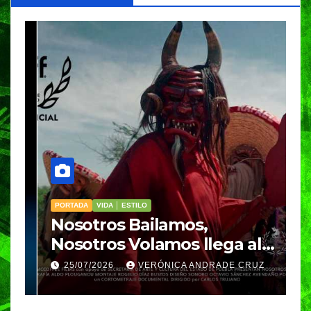
PORTADA
VIDA │ ESTILO
V
Nosotros Bailamos,
C
Nosotros Volamos llega al
p
GIFF
p
25/07/2026
VERÓNICA ANDRADE CRUZ