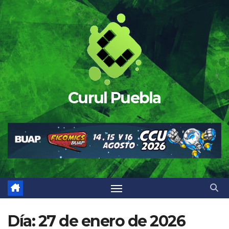
Saltar
al
contenido
Curul Puebla
Día:
27 de enero de 2026