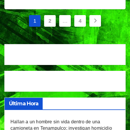
Paginación
1
2
…
4
de
entradas
Última Hora
Hallan a un hombre sin vida dentro de una
camioneta en Tenampulco; investigan homicidio