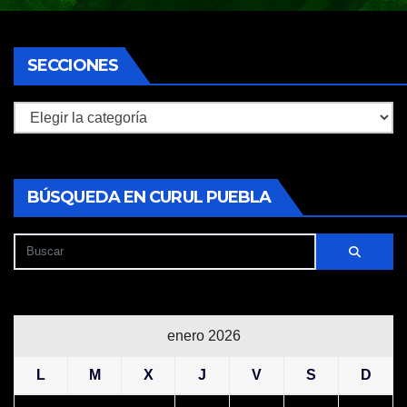
SECCIONES
Secciones
BÚSQUEDA EN CURUL PUEBLA
enero 2026
L
M
X
J
V
S
D