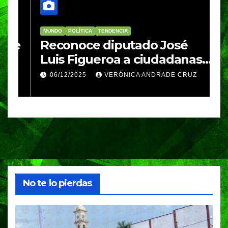
MUNDO
POLÍTICA
TENDENCIA
M
re
Reconoce diputado José
I
Luis Figueroa a ciudadanas y
r
ciudadanos que
d
06/12/2025
VERÓNICA ANDRADE CRUZ
contribuyeron a generar y
d
enriquecer iniciativas
No te lo pierdas