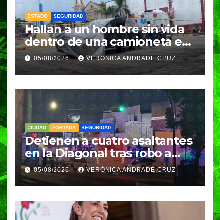
ESTADO
SEGURIDAD
Hallan a un hombre sin vida
dentro de una camioneta en
Tenampulco; investigan
05/08/2026
VERÓNICA ANDRADE CRUZ
homicidio
CIUDAD
PORTADA
SEGURIDAD
Detienen a cuatro asaltantes
en la Diagonal tras robo a
Coppel en el Centro de
05/08/2026
VERÓNICA ANDRADE CRUZ
Puebla; recuperan celulares
y aseguran un arma