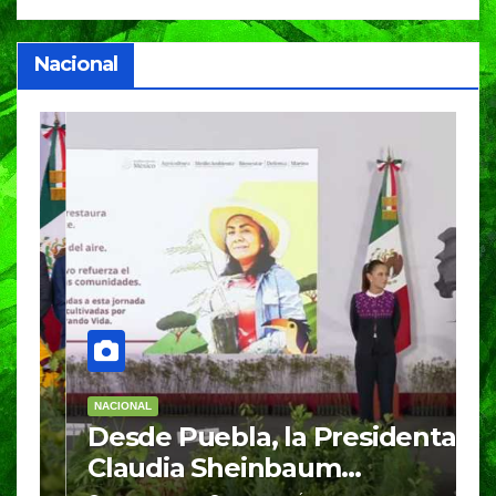
Nacional
NACIONAL
E
Desde Puebla, la Presidenta
S
Claudia Sheinbaum
c