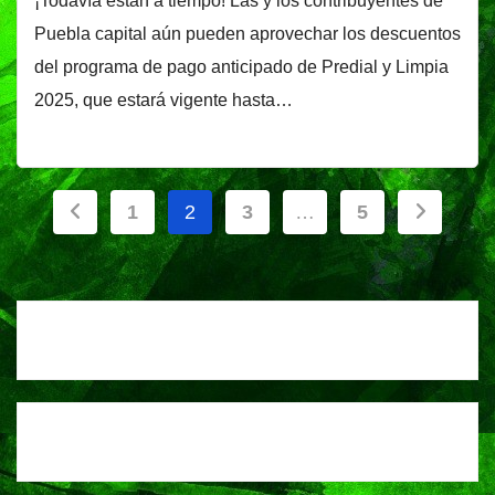
¡Todavía están a tiempo! Las y los contribuyentes de
Puebla capital aún pueden aprovechar los descuentos
del programa de pago anticipado de Predial y Limpia
2025, que estará vigente hasta…
Paginación
1
2
3
…
5
de
entradas