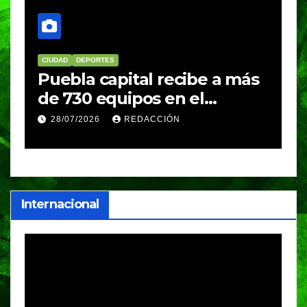
CIUDAD
DEPORTES
D
Puebla capital recibe a más
B
de 730 equipos en el
m
Festival Máster de Voleibol
N
28/07/2026
REDACCIÓN
c
i
Internacional