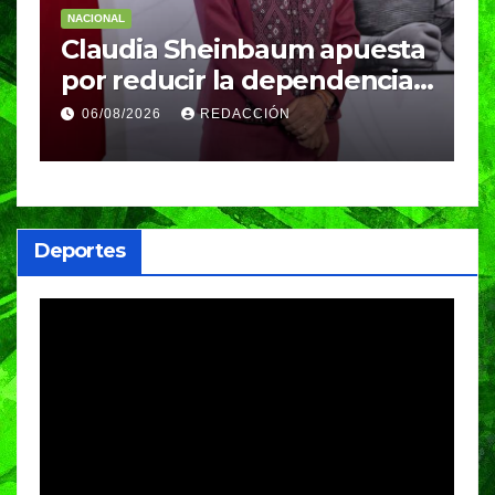
NACIONAL
N
Claudia Sheinbaum apuesta
S
por reducir la dependencia
i
del gas importado; fracking
M
06/08/2026
REDACCIÓN
sigue bajo evaluación
g
Deportes