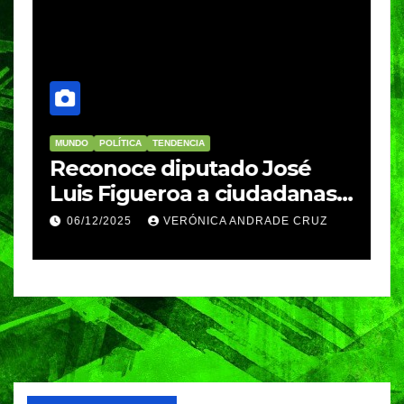
MUNDO
POLÍTICA
TENDENCIA
M
re
Reconoce diputado José
I
Luis Figueroa a ciudadanas y
r
ciudadanos que
d
06/12/2025
VERÓNICA ANDRADE CRUZ
contribuyeron a generar y
d
enriquecer iniciativas