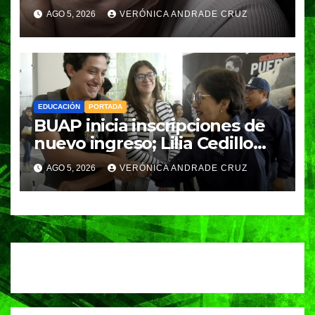
de feminicidio en Puebla:
AGO 5, 2026
VERÓNICA ANDRADE CRUZ
Fiscalía
EDUCACIÓN
PORTADA
BUAP inicia inscripciones de
nuevo ingreso; Lilia Cedillo
supervisa el proceso para
AGO 5, 2026
VERÓNICA ANDRADE CRUZ
más de 23 mil estudiantes