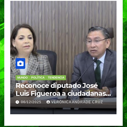
MUNDO
POLÍTICA
TENDENCIA
M
re
Reconoce diputado José
I
Luis Figueroa a ciudadanas y
r
ciudadanos que
d
06/12/2025
VERÓNICA ANDRADE CRUZ
contribuyeron a generar y
d
enriquecer iniciativas