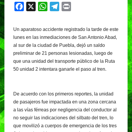
F
X
W
T
Pr
a
h
el
in
c
at
e
t
Un aparatoso accidente registrado la tarde de este
e
s
gr
lunes en las inmediaciones de San Antonio Abad,
b
A
a
al sur de la ciudad de Puebla, dejó un saldo
o
p
m
preliminar de 21 personas lesionadas, luego de
o
p
que una unidad del transporte público de la Ruta
50 unidad 2 intentara ganarle el paso al tren.
k
De acuerdo con los primeros reportes, la unidad
de pasajeros fue impactada en una zona cercana
a las vías férreas por negligencia del conductor al
no seguir las indicaciones del silbato del tren, lo
que movilizó a cuerpos de emergencia de los tres