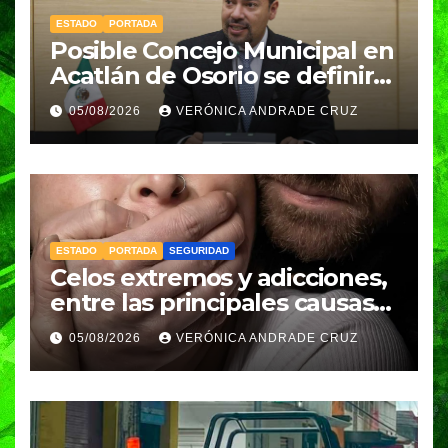
ESTADO
PORTADA
Posible Concejo Municipal en
Acatlán de Osorio se definirá
en una semana; Congreso
05/08/2026
VERÓNICA ANDRADE CRUZ
espera resolución de
Gobernación
ESTADO
PORTADA
SEGURIDAD
Celos extremos y adicciones,
entre las principales causas
de feminicidio en Puebla:
05/08/2026
VERÓNICA ANDRADE CRUZ
Fiscalía