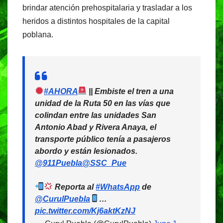
brindar atención prehospitalaria y trasladar a los
heridos a distintos hospitales de la capital
poblana.
#AHORA
|| Embiste el tren a una
unidad de la Ruta 50 en las vías que
colindan entre las unidades San
Antonio Abad y Rivera Anaya, el
transporte público tenía a pasajeros
abordo y están lesionados.
@911Puebla
@SSC_Pue
Reporta al
#WhatsApp
de
@CurulPuebla
…
pic.twitter.com/Kj6aktKzNJ