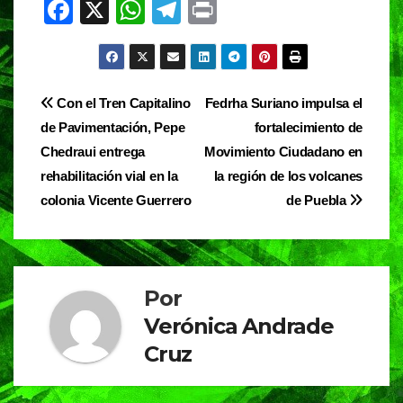
F
X
W
T
Pr
a
h
el
in
c
at
e
t
e
s
gr
Navegación
Con el Tren Capitalino
Fedrha Suriano impulsa el
b
A
a
de Pavimentación, Pepe
fortalecimiento de
de
o
p
m
Chedraui entrega
Movimiento Ciudadano en
entradas
o
p
rehabilitación vial en la
la región de los volcanes
colonia Vicente Guerrero
de Puebla
k
Por
Verónica Andrade
Cruz