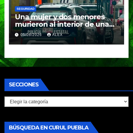
SEGURIDAD
Una mujer y dos menores
murieron al interior de una
vivienda en Huauchinango;
05/08/2026
ALEX
investigan posible
intoxicación
SECCIONES
Secciones
BÚSQUEDA EN CURUL PUEBLA