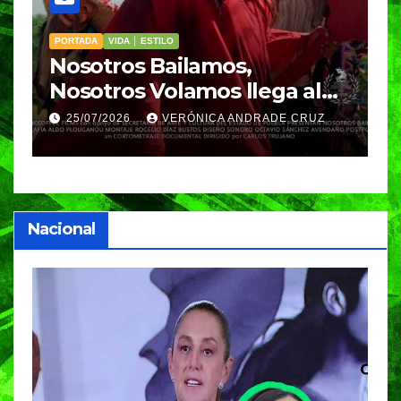
PORTADA
VIDA │ ESTILO
V
Nosotros Bailamos,
C
Nosotros Volamos llega al
p
GIFF
p
25/07/2026
VERÓNICA ANDRADE CRUZ
Nacional