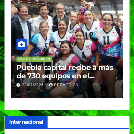
CIUDAD
DEPORTES
D
Puebla capital recibe a más
B
de 730 equipos en el
m
Festival Máster de Voleibol
N
28/07/2026
REDACCIÓN
c
i
Internacional