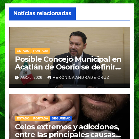
Noticias relacionadas
ESTADO
PORTADA
Posible Concejo Municipal en
Acatlán de Osorio se definirá
en una semana; Congreso
AGO 5, 2026
VERÓNICA ANDRADE CRUZ
espera resolución de
Gobernación
ESTADO
PORTADA
SEGURIDAD
Celos extremos y adicciones,
entre las principales causas