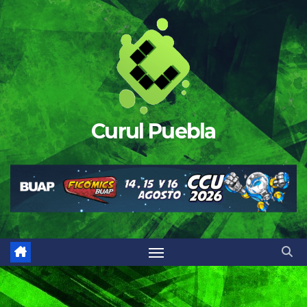
Saltar
al
contenido
Curul Puebla