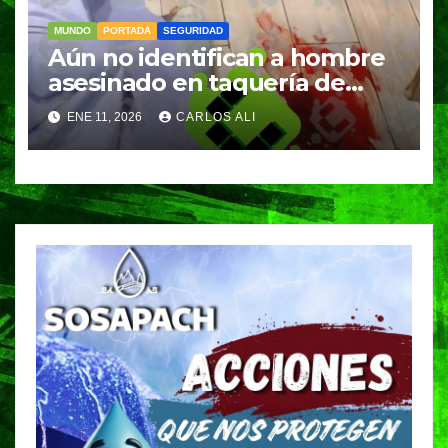
MUNDO
PORTADA
SEGURIDAD
Aún no identifican a hombre
asesinado en taquería de
Amozoc
ENE 11, 2026
CARLOS ALI