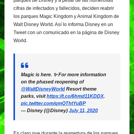
k
parques de Disney y a pesar de las numerosas
cifras de infectados y fallecidos, deciden reabrir
los parques Magic Kingdom y Animal Kingdom de
Walt Disney World. Así lo informa Disney en un
Tweet con un comunicado en la página de Disney
World.
Magic is here. ✨ For more information
on the phased reopening of
@WaltDisneyWorld
Resort theme
parks, visit
https://t.co/6hmd11KDDX
.
pic.twitter.com/qmQThtYuBP
— Disney (@Disney)
July 11, 2020
Es claro que durante la reapertura de los parques,