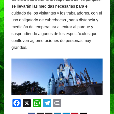
se llevarán las medidas necesarias para el
cuidado de los visitantes y los trabajadores, con el
uso obligatorio de cubrebocas , sana distancia y
medición de temperatura al entrar al parque y
suspendiendo algunos de los espectáculos que
conlleven aglomeraciones de personas muy
grandes.
F
X
W
T
Pr
a
h
el
in