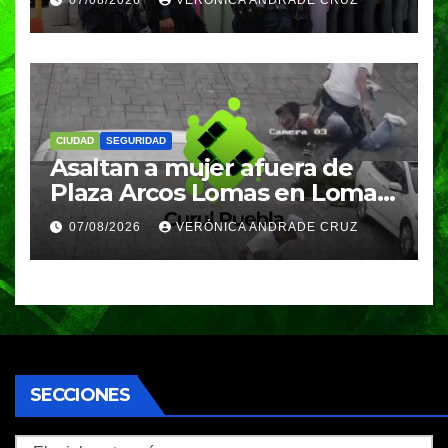
07/08/2026
VERÓNICA ANDRADE CRUZ
clases
CIUDAD
SEGURIDAD
Asaltan a mujer afuera de
Plaza Arcos Lomas en Lomas
de Angelópolis; delincuentes
07/08/2026
VERÓNICA ANDRADE CRUZ
huyeron en auto
SECCIONES