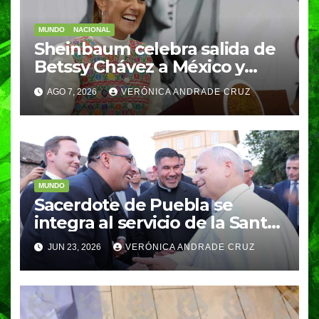
MUNDO
NACIONAL
Sheinbaum celebra salida de
Betssy Chávez a México y
destaca nuevo acercamiento
AGO 7, 2026
VERÓNICA ANDRADE CRUZ
con Perú
MUNDO
Sacerdote de Puebla se
integra al servicio de la Santa
Sede en proyecto impulsado
JUN 23, 2026
VERÓNICA ANDRADE CRUZ
por el Papa León XIV