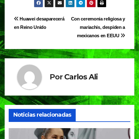
c
at
e
t
e
s
gr
Navegación
Huawei desaparecerá
Con ceremonia religiosa y
b
A
a
en Reino Unido
mariachis, despiden a
de
o
p
m
mexicanos en EEUU
entradas
o
p
k
Por
Carlos Ali
Noticias relacionadas