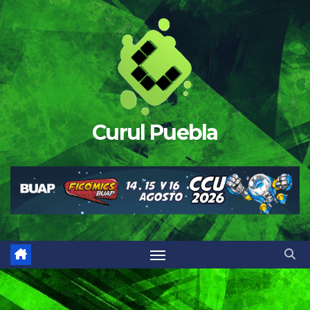
Saltar
al
contenido
Curul Puebla