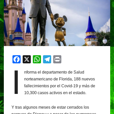
F
X
W
T
Pr
I
a
h
el
in
nforma el departamento de Salud
c
at
e
t
norteamericano de Florida, 188 nuevos
e
s
gr
fallecimientos por el Covid-19 y más de
b
A
a
10,300 casos activos en el estado.
o
p
m
o
p
Y tras algunos meses de estar cerrados los