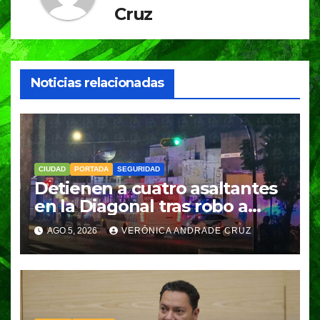
Cruz
Noticias relacionadas
CIUDAD
PORTADA
SEGURIDAD
Detienen a cuatro asaltantes
en la Diagonal tras robo a
Coppel en el Centro de
AGO 5, 2026
VERÓNICA ANDRADE CRUZ
Puebla; recuperan celulares y
aseguran un arma