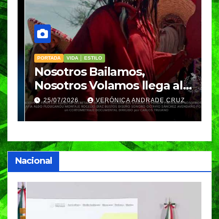
PORTADA
VIDA │ ESTILO
V
Nosotros Bailamos,
C
Nosotros Volamos llega al
p
GIFF
p
25/07/2026
VERÓNICA ANDRADE CRUZ
Nacional