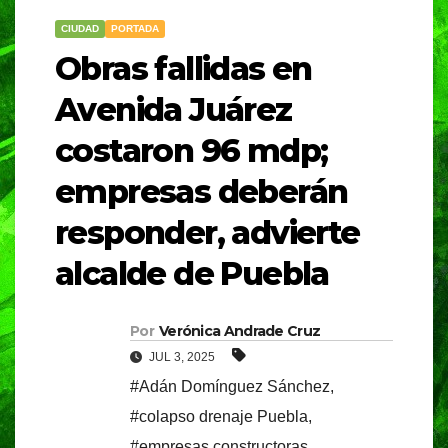
CIUDAD
PORTADA
Obras fallidas en
Avenida Juárez
costaron 96 mdp;
empresas deberán
responder, advierte
alcalde de Puebla
Por
Verónica Andrade Cruz
JUL 3, 2025
#Adán Domínguez Sánchez
,
#colapso drenaje Puebla
,
#empresas constructoras