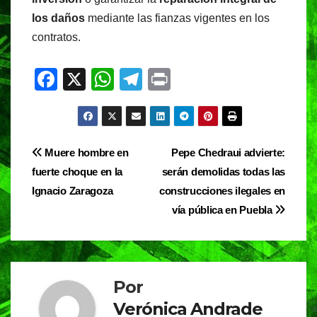
los daños
mediante las fianzas vigentes en los
contratos.
F
X
W
T
Pr
a
h
el
in
c
at
e
t
e
s
gr
Navegación
Muere hombre en
Pepe Chedraui advierte:
b
A
a
fuerte choque en la
serán demolidas todas las
de
o
p
m
Ignacio Zaragoza
construcciones ilegales en
entradas
o
p
vía pública en Puebla
k
Por
Verónica Andrade