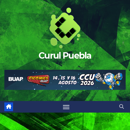
Saltar
al
contenido
Curul Puebla