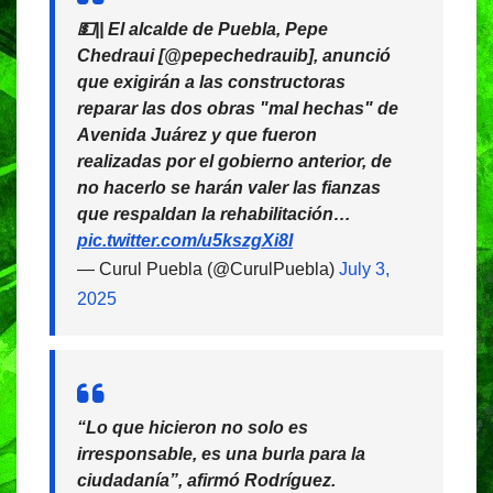
💵|| El alcalde de Puebla, Pepe
Chedraui [@pepechedrauib], anunció
que exigirán a las constructoras
reparar las dos obras "mal hechas" de
Avenida Juárez y que fueron
realizadas por el gobierno anterior, de
no hacerlo se harán valer las fianzas
que respaldan la rehabilitación…
pic.twitter.com/u5kszgXi8I
— Curul Puebla (@CurulPuebla)
July 3,
2025
“Lo que hicieron no solo es
irresponsable, es una burla para la
ciudadanía”, afirmó Rodríguez.