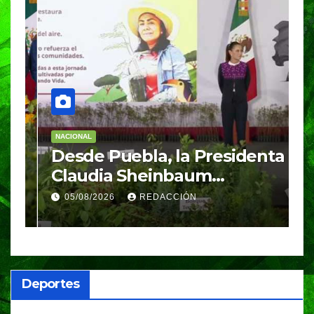
NACIONAL
E
Desde Puebla, la Presidenta
S
Claudia Sheinbaum
c
arrancará la Jornada
S
05/08/2026
REDACCIÓN
Nacional de Reforestación
P
m
a
Deportes