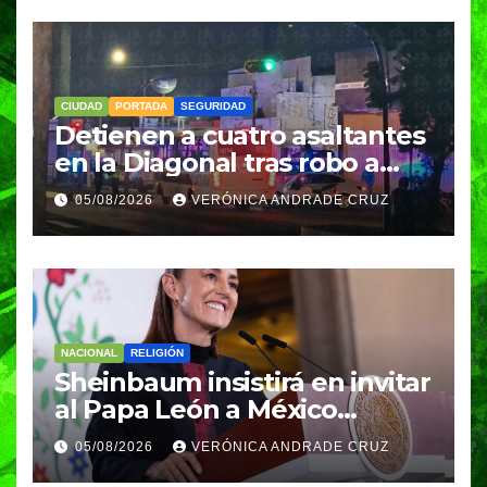
CIUDAD
PORTADA
SEGURIDAD
Detienen a cuatro asaltantes
en la Diagonal tras robo a
Coppel en el Centro de
05/08/2026
VERÓNICA ANDRADE CRUZ
Puebla; recuperan celulares
y aseguran un arma
NACIONAL
RELIGIÓN
Sheinbaum insistirá en invitar
al Papa León a México
durante su próxima gira por
05/08/2026
VERÓNICA ANDRADE CRUZ
América Latina