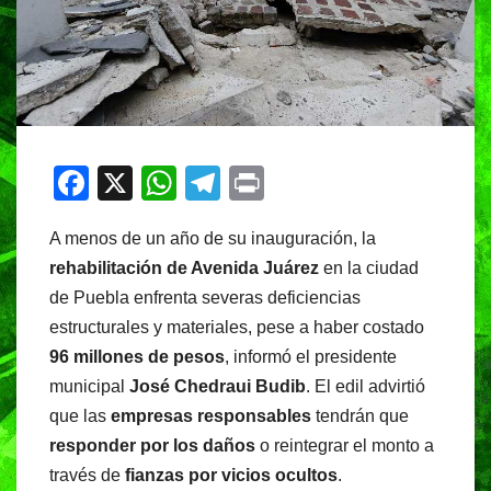
F
X
W
T
Pr
a
h
el
in
A menos de un año de su inauguración, la
c
at
e
t
rehabilitación de Avenida Juárez
en la ciudad
e
s
gr
de Puebla enfrenta severas deficiencias
b
A
a
estructurales y materiales, pese a haber costado
o
p
m
96 millones de pesos
, informó el presidente
o
p
municipal
José Chedraui Budib
. El edil advirtió
que las
empresas responsables
tendrán que
k
responder por los daños
o reintegrar el monto a
través de
fianzas por vicios ocultos
.