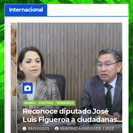
Internacional
MUNDO
POLÍTICA
TENDENCIA
M
re
Reconoce diputado José
I
Luis Figueroa a ciudadanas y
r
ciudadanos que
d
06/12/2025
VERÓNICA ANDRADE CRUZ