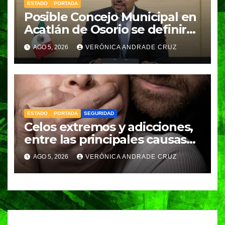
ESTADO
PORTADA
Posible Concejo Municipal en
Acatlán de Osorio se definirá
en una semana; Congreso
AGO 5, 2026
VERÓNICA ANDRADE CRUZ
espera resolución de
Gobernación
ESTADO
PORTADA
SEGURIDAD
Celos extremos y adicciones,
entre las principales causas
de feminicidio en Puebla:
AGO 5, 2026
VERÓNICA ANDRADE CRUZ
Fiscalía