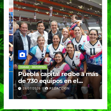
CIUDAD
DEPORTES
D
Puebla capital recibe a más
B
de 730 equipos en el
m
Festival Máster de Voleibol
N
28/07/2026
REDACCIÓN
c
i