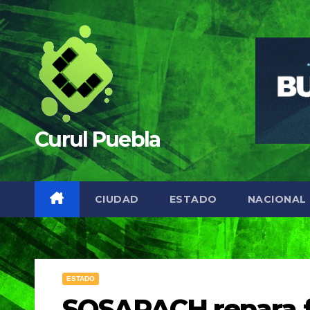
Saltar
al
contenido
Curul Puebla
CIUDAD
ESTADO
NACIONAL
ESTADO
SOSAPACH repara fu