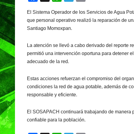
a
h
el
in
El Sistema Operador de los Servicios de Agua Po
c
at
e
t
que personal operativo realizó la reparación de una
e
s
gr
Santiago Momoxpan.
b
A
a
o
p
m
La atención se llevó a cabo derivado del reporte 
o
p
permitió una intervención oportuna para detener el 
k
adecuado de la red.
Estas acciones refuerzan el compromiso del organ
condiciones la red de agua potable, además de con
responsable y eficiente.
El SOSAPACH continuará trabajando de manera per
confiable para la población.