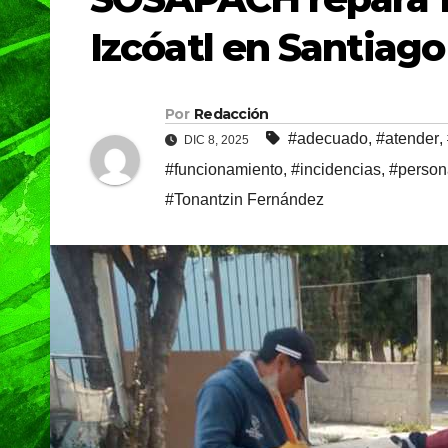
Izcóatl en Santia
Por
Redacción
#adecuado
,
#atender
,
DIC 8, 2025
#funcionamiento
,
#incidencias
,
#person
#Tonantzin Fernández