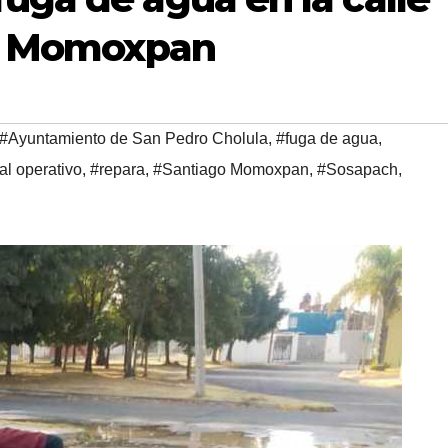
go Momoxpan
#Ayuntamiento de San Pedro Cholula
,
#fuga de agua
,
al operativo
,
#repara
,
#Santiago Momoxpan
,
#Sosapach
,