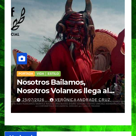
PORTADA
VIDA │ ESTILO
V
Nosotros Bailamos,
C
Nosotros Volamos llega al
p
GIFF
p
25/07/2026
VERÓNICA ANDRADE CRUZ