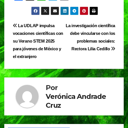
a
h
el
in
c
at
e
t
e
s
gr
Navegación
La UDLAP impulsa
La investigación científica
b
A
a
vocaciones científicas con
debe vincularse con los
de
o
p
m
su Verano STEM 2025
problemas sociales:
entradas
o
p
para jóvenes de México y
Rectora Lilia Cedillo
el extranjero
k
Por
Verónica Andrade
Cruz