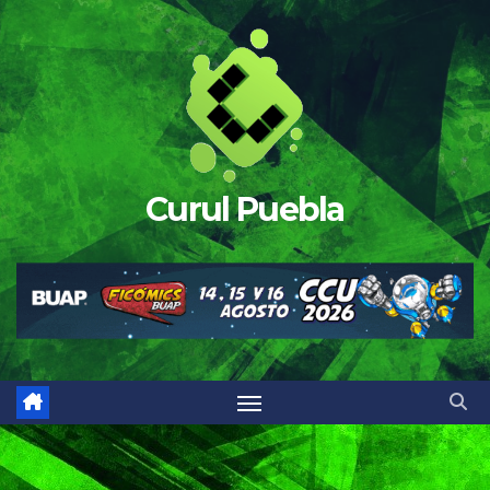
Saltar
al
contenido
Curul Puebla