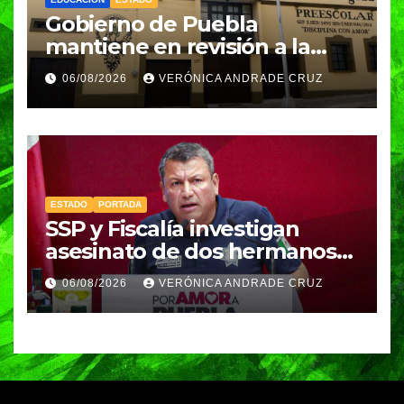
Gobierno de Puebla
mantiene en revisión a la
Academia Militarizada para
06/08/2026
VERÓNICA ANDRADE CRUZ
seguir operando: Armenta
ESTADO
PORTADA
SSP y Fiscalía investigan
asesinato de dos hermanos
en Huixcolotla; refuerzan
06/08/2026
VERÓNICA ANDRADE CRUZ
seguridad en la Central de
Abasto