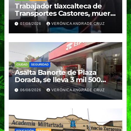
Trabajador tlaxcalteca de
Transportes Castores, muere
aplastado por azulejos en
07/08/2026
VERÓNICA ANDRADE CRUZ
Puebla
CIUDAD
SEGURIDAD
Asalta Banorte de Plaza
Dorada, se lleva 3 mil 500
pesos
06/08/2026
VERÓNICA ANDRADE CRUZ
EDUCACIÓN
ESTADO