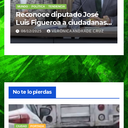
MUNDO
POLÍTICA
TENDENCIA
M
re
Reconoce diputado José
I
Luis Figueroa a ciudadanas y
r
ciudadanos que
d
06/12/2025
VERÓNICA ANDRADE CRUZ
contribuyeron a generar y
d
enriquecer iniciativas
No te lo pierdas
CIUDAD
PORTADA