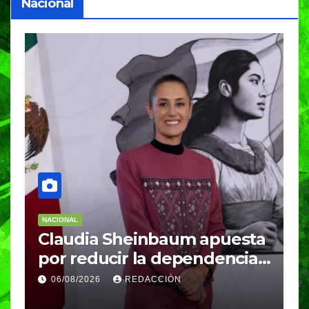
Nacional
NACIONAL
N
Claudia Sheinbaum apuesta
S
por reducir la dependencia
i
del gas importado; fracking
M
06/08/2026
REDACCIÓN
sigue bajo evaluación
g