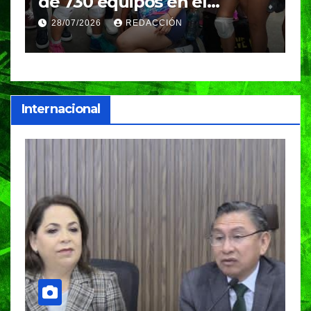
de 730 equipos en el
m
Festival Máster de Voleibol
N
28/07/2026
REDACCIÓN
c
i
Internacional