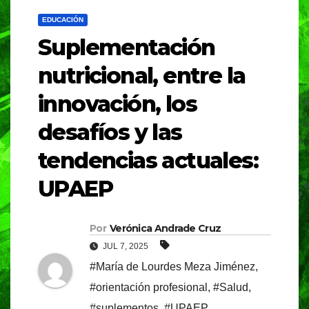
EDUCACIÓN
Suplementación
nutricional, entre la
innovación, los
desafíos y las
tendencias actuales:
UPAEP
Por
Verónica Andrade Cruz
JUL 7, 2025
#María de Lourdes Meza Jiménez
,
#orientación profesional
,
#Salud
,
#suplementos
,
#UPAEP