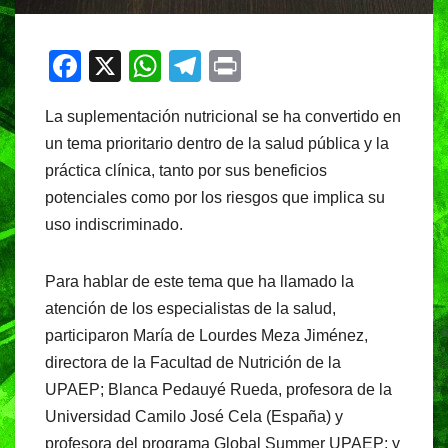
F
X
W
T
Pr
a
h
el
in
La suplementación nutricional se ha convertido en
c
at
e
t
un tema prioritario dentro de la salud pública y la
e
s
gr
práctica clínica, tanto por sus beneficios
b
A
a
potenciales como por los riesgos que implica su
o
p
m
uso indiscriminado.
o
p
k
Para hablar de este tema que ha llamado la
atención de los especialistas de la salud,
participaron María de Lourdes Meza Jiménez,
directora de la Facultad de Nutrición de la
UPAEP; Blanca Pedauyé Rueda, profesora de la
Universidad Camilo José Cela (España) y
profesora del programa Global Summer UPAEP; y