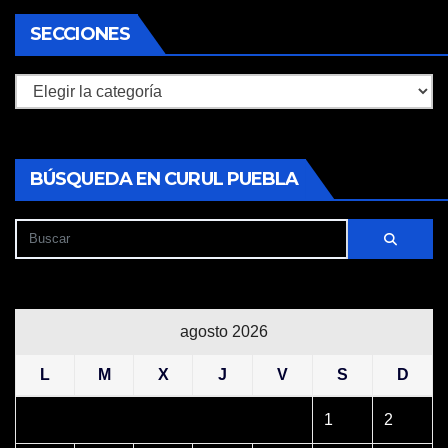
SECCIONES
Secciones
BÚSQUEDA EN CURUL PUEBLA
agosto 2026
L
M
X
J
V
S
D
1
2