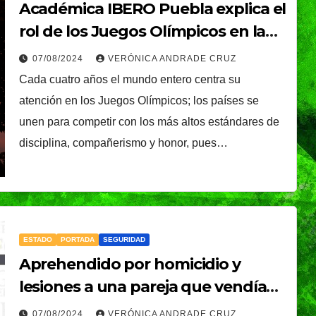
Académica IBERO Puebla explica el
rol de los Juegos Olímpicos en la
geopolítica
07/08/2024
VERÓNICA ANDRADE CRUZ
Cada cuatro años el mundo entero centra su
atención en los Juegos Olímpicos; los países se
unen para competir con los más altos estándares de
disciplina, compañerismo y honor, pues…
ESTADO
PORTADA
SEGURIDAD
Aprehendido por homicidio y
lesiones a una pareja que vendía
frituras en Cuetzalan
07/08/2024
VERÓNICA ANDRADE CRUZ