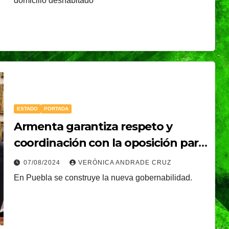
é, el
Oreo® y BTS lanzan
domicilio deshabitado
nal que
su edición limitada
s
en México
NDRADE
30/07/2026
VERÓNICA ANDRADE
Ixtapa-
CRUZ
ESTADO
PORTADA
Armenta garantiza respeto y
coordinación con la oposición para
el bienestar de Puebla
07/08/2024
VERÓNICA ANDRADE CRUZ
En Puebla se construye la nueva gobernabilidad.