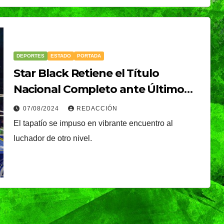
DEPORTES
ESTADO
PORTADA
MUNDO
NACIONAL
Star Black Retiene el Título
ta
Sheinbaum celebra
Nacional Completo ante Último
salida de Betssy
Guerrero
07/08/2024
REDACCIÓN
Chávez a México y
NDRADE
07/08/2026
VERÓNICA ANDRADE
El tapatío se impuso en vibrante encuentro al
destaca nuevo
CRUZ
luchador de otro nivel.
asos en
acercamiento con
Perú