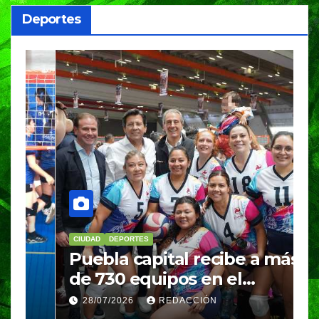
Deportes
CIUDAD
DEPORTES
D
Puebla capital recibe a más
B
de 730 equipos en el
m
Festival Máster de Voleibol
N
28/07/2026
REDACCIÓN
c