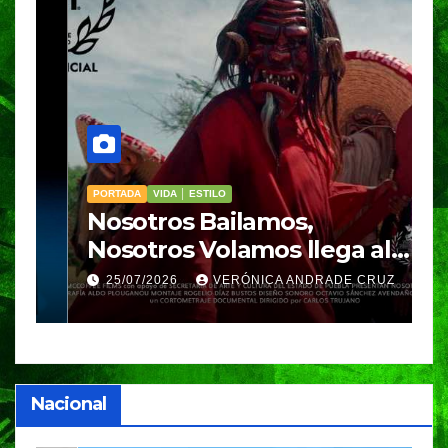
PORTADA
VIDA │ ESTILO
V
Nosotros Bailamos,
C
Nosotros Volamos llega al
p
GIFF
p
25/07/2026
VERÓNICA ANDRADE CRUZ
Nacional