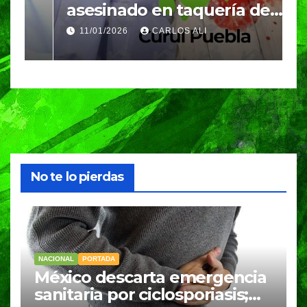
asesinado en taquería de
L
Amozoc
c
11/01/2026
CARLOS ALI
n
c
e
No te lo pierdas
NACIONAL
PORTADA
México descarta emergencia
sanitaria por ciclosporiasis;