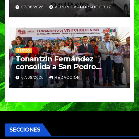
de Angelópolis; delincuentes
07/08/2026
VERÓNICA ANDRADE CRUZ
huyeron en auto
ESTADO
Tonantzin Fernández
consolida a San Pedro
Cholula como referente en
07/08/2026
REDACCIÓN
turismo inteligente
SECCIONES