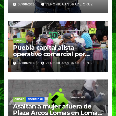
reportan 33 casos en dos
07/08/2026
VERÓNICA ANDRADE CRUZ
meses
CIUDAD
Puebla capital alista
operativo comercial por
fiestas patrias y regreso a
07/08/2026
VERÓNICA ANDRADE CRUZ
clases
CIUDAD
SEGURIDAD
Asaltan a mujer afuera de
Plaza Arcos Lomas en Lomas