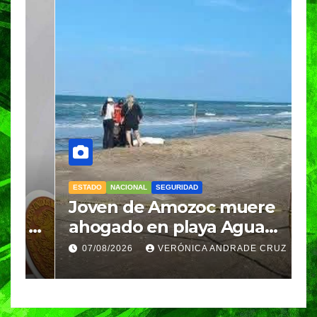
ESTADO
NACIONAL
SEGURIDAD
N
Joven de Amozoc muere
S
y
ahogado en playa Agua
i
Azul, en Cazones, Veracruz
p
07/08/2026
VERÓNICA ANDRADE CRUZ
h