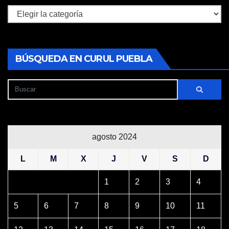
Secciones
BÚSQUEDA EN CURUL PUEBLA
agosto 2024
L
M
X
J
V
S
D
1
2
3
4
5
6
7
8
9
10
11