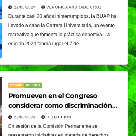
22/08/2024
VERÓNICA ANDRADE CRUZ
Durante casi 20 años ininterrumpidos, la BUAP ha
llevado a cabo la Carrera Universitaria, un evento
recreativo que fomenta la práctica deportiva. La
edición 2024 tendrá lugar el 7 de…
ESTADO
POLÍTICA
Promueven en el Congreso
considerar como discriminación
negar el derecho al duelo perinatal
22/08/2024
REDACCIÓN
o neonatal
En sesión de la Comisión Permanente se
TENDENCIA
VIDA │ ESTILO
presentaron iniciativas en materia de derechos