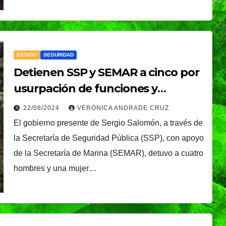
ESTADO
SEGURIDAD
MUNDO
NACIONAL
Detienen SSP y SEMAR a cinco por
ta
Sheinbaum celebra
usurpación de funciones y
salida de Betssy
armamento
22/08/2024
VERÓNICA ANDRADE CRUZ
Chávez a México y
NDRADE
07/08/2026
VERÓNICA ANDRADE
El gobierno presente de Sergio Salomón, a través de
destaca nuevo
la Secretaría de Seguridad Pública (SSP), con apoyo
CRUZ
de la Secretaría de Marina (SEMAR), detuvo a cuatro
asos en
acercamiento con
hombres y una mujer…
Perú