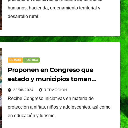
é, el
Oreo® y BTS lanzan
humanos, hacienda, ordenamiento territorial y
nal que
su edición limitada
desarrollo rural.
s
en México
NDRADE
30/07/2026
VERÓNICA ANDRADE
Ixtapa-
CRUZ
ESTADO
POLÍTICA
Proponen en Congreso que
estado y municipios tomen
medidas ante casos de
22/08/2024
REDACCIÓN
pornografía infantil
Recibe Congreso iniciativas en materia de
protección a niñas, niños y adolescentes, así como
en educación y turismo.