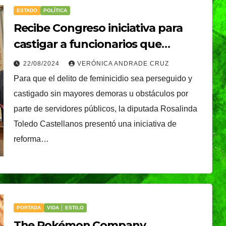
ESTADO
POLÍTICA
Recibe Congreso iniciativa para
castigar a funcionarios que
retarden o entorpezcan
22/08/2024
VERÓNICA ANDRADE CRUZ
procuración de justicia
Para que el delito de feminicidio sea perseguido y
castigado sin mayores demoras u obstáculos por
parte de servidores públicos, la diputada Rosalinda
Toledo Castellanos presentó una iniciativa de
reforma…
CIUDAD
DEPORTES
ival
Puebla Capital sigue
eibol
viviendo la pasión
PORTADA
VIDA │ ESTILO
a
del voleibol:
29/07/2026
REDACCIÓN
The Pokémon Company