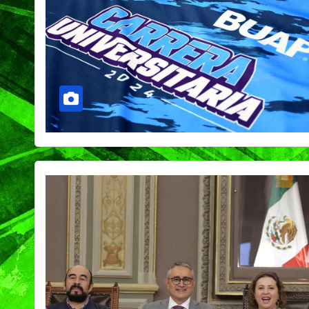
PORTADA
TENDENCIA
VIDA │ ESTILO