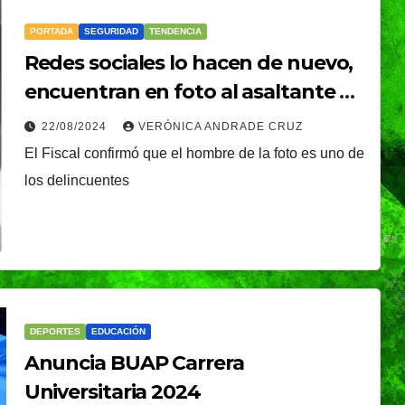
PORTADA
SEGURIDAD
TENDENCIA
Redes sociales lo hacen de nuevo,
encuentran en foto al asaltante de
la Ruta 8
22/08/2024
VERÓNICA ANDRADE CRUZ
El Fiscal confirmó que el hombre de la foto es uno de
los delincuentes
DEPORTES
EDUCACIÓN
Anuncia BUAP Carrera
Universitaria 2024