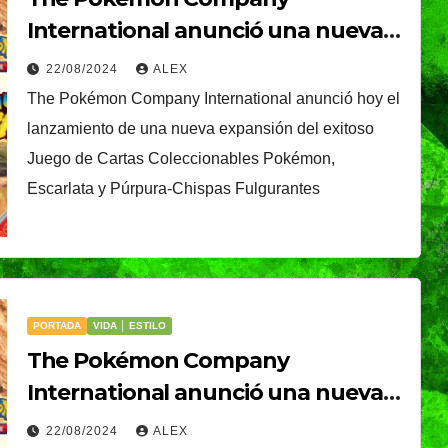
Gobierno de Pepe
International anunció una nueva
Chedraui
expansión del Juego de Cartas
22/08/2024
ALEX
Coleccionables
The Pokémon Company International anunció hoy el
Pokémon, Escarlata y Púrpura-
lanzamiento de una nueva expansión del exitoso
Chispas Fulgurantes
Juego de Cartas Coleccionables Pokémon,
Escarlata y Púrpura-Chispas Fulgurantes
PORTADA
VIDA │ ESTILO
The Pokémon Company
International anunció una nueva
expansión del Juego de Cartas
22/08/2024
ALEX