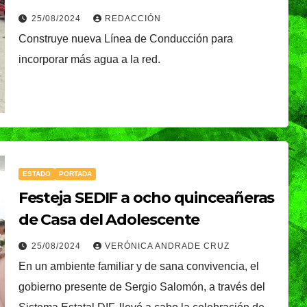
agua nueva para el sur de la
25/08/2024
REDACCIÓN
ciudad
Construye nueva Línea de Conducción para
incorporar más agua a la red.
ESTADO
PORTADA
Festeja SEDIF a ocho quinceañeras
de Casa del Adolescente
25/08/2024
VERÓNICA ANDRADE CRUZ
En un ambiente familiar y de sana convivencia, el
gobierno presente de Sergio Salomón, a través del
TENDENCIA
VIDA │ ESTILO