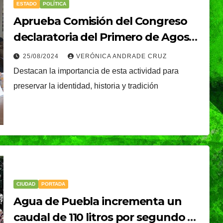
ESTADO
POLÍTICA
Aprueba Comisión del Congreso
declaratoria del Primero de Agosto
como el Día del Cantero y el
25/08/2024
VERÓNICA ANDRADE CRUZ
Artesano en el Estado de Puebla
Destacan la importancia de esta actividad para
preservar la identidad, historia y tradición
CIUDAD
PORTADA
Agua de Puebla incrementa un
caudal de 110 litros por segundo de