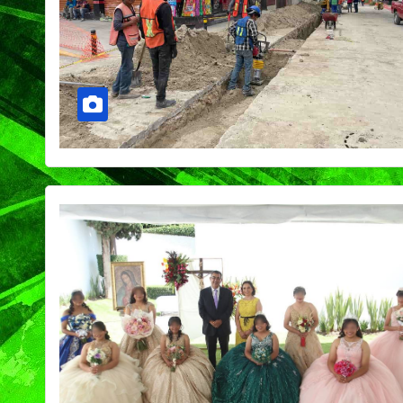
PORTADA
TENDENCIA
VIDA │ ESTILO