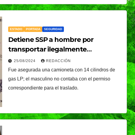
ESTADO
PORTADA
SEGURIDAD
Detiene SSP a hombre por
MUNDO
NACIONAL
ta
Sheinbaum celebra
transportar ilegalmente
combustible
salida de Betssy
25/08/2024
REDACCIÓN
Fue asegurada una camioneta con 14 cilindros de
Chávez a México y
NDRADE
07/08/2026
VERÓNICA ANDRADE
gas LP; el masculino no contaba con el permiso
destaca nuevo
CRUZ
correspondiente para el traslado.
asos en
acercamiento con
Perú