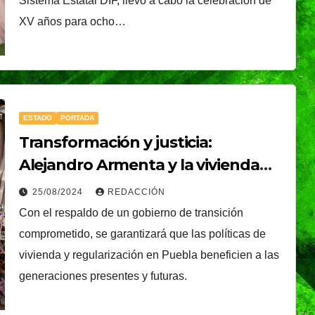
é, el
Oreo® y BTS lanzan
Sistema Estatal DIF, llevó a cabo la celebración de
XV años para ocho…
nal que
su edición limitada
s
en México
NDRADE
30/07/2026
VERÓNICA ANDRADE
Ixtapa-
CRUZ
ESTADO
PORTADA
Transformación y justicia:
Alejandro Armenta y la vivienda
como derecho humano
25/08/2024
REDACCIÓN
Con el respaldo de un gobierno de transición
comprometido, se garantizará que las políticas de
vivienda y regularización en Puebla beneficien a las
generaciones presentes y futuras.