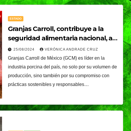
ESTADO
Granjas Carroll, contribuye a la
seguridad alimentaria nacional, al
satisfacer demanda de carne de
25/08/2024
VERÓNICA ANDRADE CRUZ
cerdo
Granjas Carroll de México (GCM) es líder en la
industria porcina del país, no solo por su volumen de
producción, sino también por su compromiso con
prácticas sostenibles y responsables…