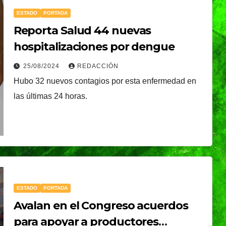
ESTADO
PORTADA
Reporta Salud 44 nuevas
hospitalizaciones por dengue
25/08/2024
REDACCIÓN
Hubo 32 nuevos contagios por esta enfermedad en
las últimas 24 horas.
CIUDAD
DEPORTES
ival
Puebla Capital sigue
ESTADO
PORTADA
eibol
viviendo la pasión
Avalan en el Congreso acuerdos
a
del voleibol:
29/07/2026
REDACCIÓN
para apoyar a productores