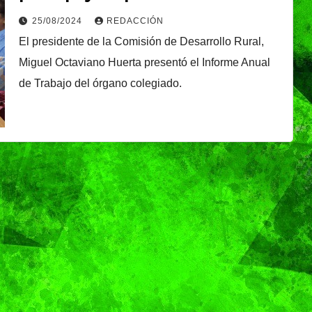
Gobierno de Pepe
afectados por sequía
25/08/2024
REDACCIÓN
Chedraui
El presidente de la Comisión de Desarrollo Rural,
Miguel Octaviano Huerta presentó el Informe Anual
de Trabajo del órgano colegiado.