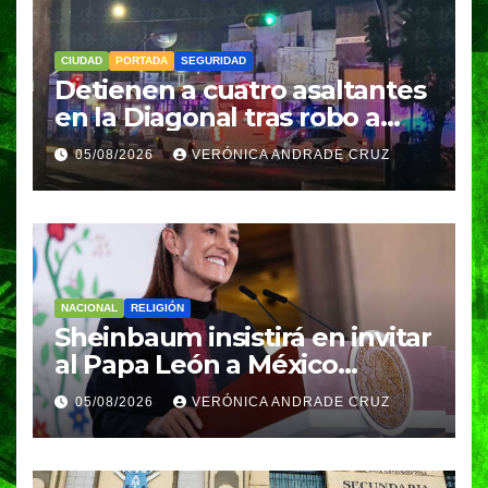
CIUDAD
PORTADA
SEGURIDAD
Detienen a cuatro asaltantes
en la Diagonal tras robo a
Coppel en el Centro de
05/08/2026
VERÓNICA ANDRADE CRUZ
Puebla; recuperan celulares
y aseguran un arma
NACIONAL
RELIGIÓN
Sheinbaum insistirá en invitar
al Papa León a México
durante su próxima gira por
05/08/2026
VERÓNICA ANDRADE CRUZ
América Latina