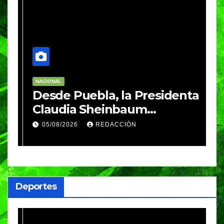
NACIONAL
E
Desde Puebla, la Presidenta
S
Claudia Sheinbaum
c
arrancará la Jornada
S
05/08/2026
REDACCIÓN
Nacional de Reforestación
P
m
a
Deportes