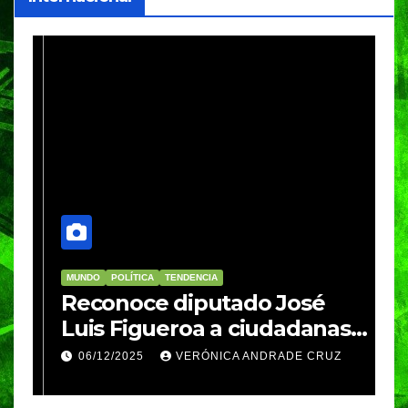
MUNDO
POLÍTICA
TENDENCIA
M
re
Reconoce diputado José
I
Luis Figueroa a ciudadanas y
r
ciudadanos que
d
06/12/2025
VERÓNICA ANDRADE CRUZ
contribuyeron a generar y
d
enriquecer iniciativas