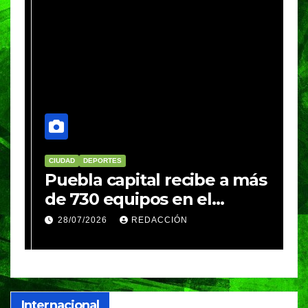
CIUDAD
DEPORTES
D
Puebla capital recibe a más
B
de 730 equipos en el
m
Festival Máster de Voleibol
N
28/07/2026
REDACCIÓN
c
i
Internacional