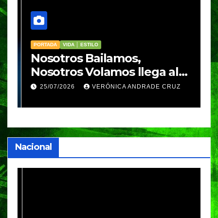
PORTADA
VIDA │ ESTILO
V
Nosotros Bailamos,
C
Nosotros Volamos llega al
p
GIFF
p
25/07/2026
VERÓNICA ANDRADE CRUZ
Nacional