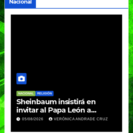
Nacional
NACIONAL
RELIGIÓN
N
Sheinbaum insistirá en
P
invitar al Papa León a
S
México durante su próxima
J
05/08/2026
VERÓNICA ANDRADE CRUZ
gira por América Latina
R