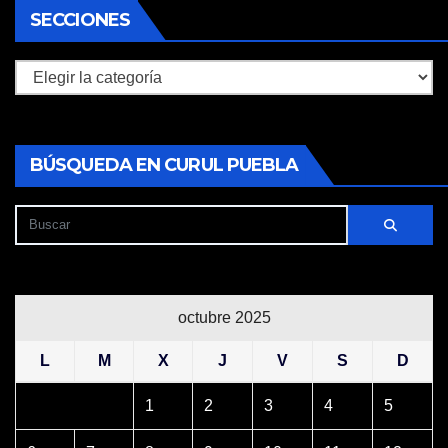
SECCIONES
Secciones
BÚSQUEDA EN CURUL PUEBLA
octubre 2025
L
M
X
J
V
S
D
1
2
3
4
5