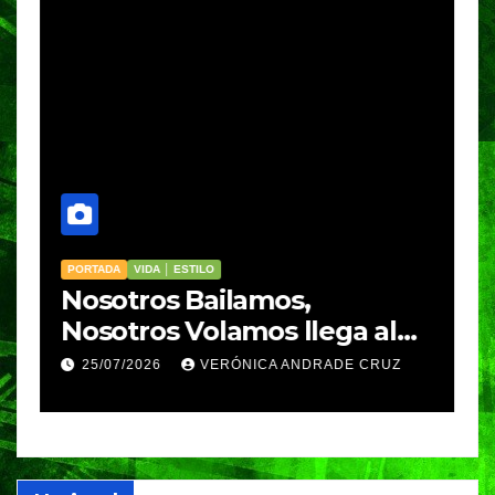
PORTADA
VIDA │ ESTILO
V
Nosotros Bailamos,
C
Nosotros Volamos llega al
p
GIFF
p
25/07/2026
VERÓNICA ANDRADE CRUZ