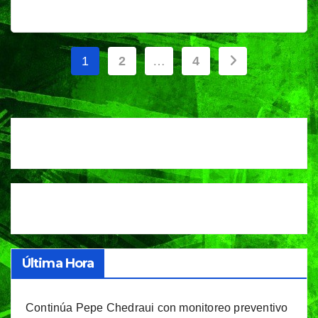
Paginación
1
2
…
4
de
entradas
Última Hora
Continúa Pepe Chedraui con monitoreo preventivo