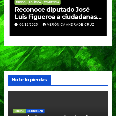
MUNDO
POLÍTICA
TENDENCIA
M
re
Reconoce diputado José
I
Luis Figueroa a ciudadanas y
r
ciudadanos que
d
06/12/2025
VERÓNICA ANDRADE CRUZ
contribuyeron a generar y
d
enriquecer iniciativas
No te lo pierdas
CIUDAD
SEGURIDAD