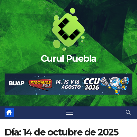
Saltar
al
contenido
Curul Puebla
Día:
14 de octubre de 2025