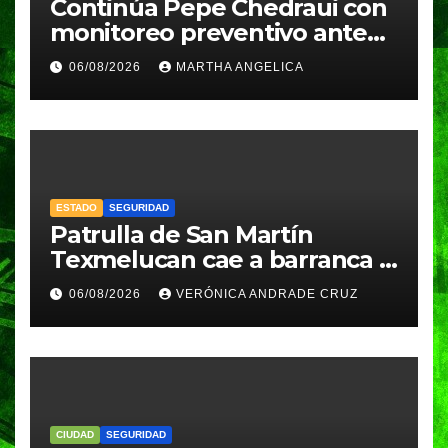
Continúa Pepe Chedraui con
monitoreo preventivo ante
temporada de lluvias desde
06/08/2026
MARTHA ANGELICA
la DGERI
ESTADO
SEGURIDAD
Patrulla de San Martín
Texmelucan cae a barranca y
deja dos policías lesionados
06/08/2026
VERÓNICA ANDRADE CRUZ
CIUDAD
SEGURIDAD