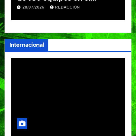
Festival Máster de Voleibol
N
28/07/2026
REDACCIÓN
c
i
Internacional