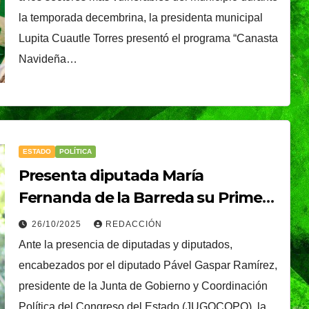
la temporada decembrina, la presidenta municipal
Lupita Cuautle Torres presentó el programa “Canasta
Navideña…
ESTADO
POLÍTICA
Presenta diputada María
Fernanda de la Barreda su Primer
Informe de Actividades
26/10/2025
REDACCIÓN
Legislativas
Ante la presencia de diputadas y diputados,
encabezados por el diputado Pável Gaspar Ramírez,
presidente de la Junta de Gobierno y Coordinación
Política del Congreso del Estado (JUGOCOPO), la
TENDENCIA
VIDA │ ESTILO