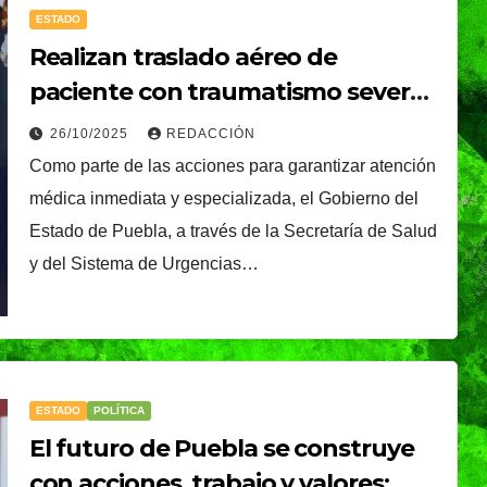
ESTADO
plantarán 6.6
Realizan traslado aéreo de
millones de árboles 
paciente con traumatismo severo
plantas
desde Zacapoaxtla
26/10/2025
REDACCIÓN
Como parte de las acciones para garantizar atención
médica inmediata y especializada, el Gobierno del
Estado de Puebla, a través de la Secretaría de Salud
y del Sistema de Urgencias…
CIUDAD
DEPORTES
ival
Puebla Capital sigue
ESTADO
POLÍTICA
eibol
viviendo la pasión
El futuro de Puebla se construye
con acciones, trabajo y valores: