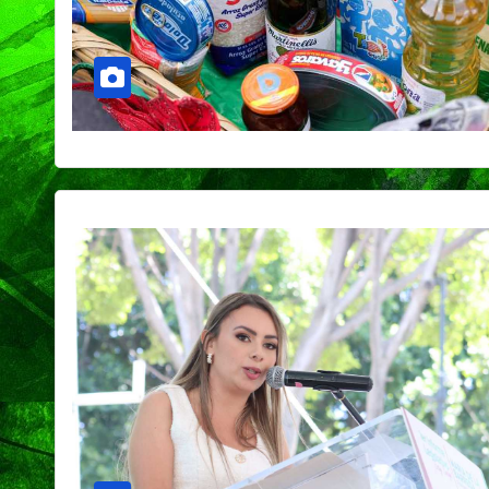
PORTADA
TENDENCIA
VIDA │ ESTILO