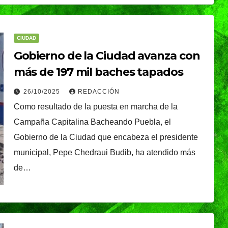
CIUDAD
Gobierno de la Ciudad avanza con
más de 197 mil baches tapados
istirá
26/10/2025
REDACCIÓN
NACIONAL
Presidenta Claudia
Como resultado de la puesta en marcha de la
apa
Campaña Capitalina Bacheando Puebla, el
Sheinbaum present
o
NDRADE
Gobierno de la Ciudad que encabeza el presidente
la Jornada Nacional
óxima
05/08/2026
REDACCIÓN
municipal, Pepe Chedraui Budib, ha atendido más
de Reforestación
ica
de…
2026; se realizará el
próximo domingo 9
de agosto y se