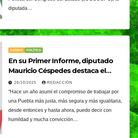
é, el
Oreo® y BTS lanzan
diputada…
nal que
su edición limitada
s
en México
NDRADE
30/07/2026
VERÓNICA ANDRADE
Ixtapa-
CRUZ
ESTADO
POLÍTICA
En su Primer Informe, diputado
Mauricio Céspedes destaca el
compromiso de trabajar por una
26/10/2025
REDACCIÓN
Puebla más justa, segura e
“Hace un año asumí el compromiso de trabajar por
igualitaria
una Puebla más justa, más segura y más igualitaria,
desde entonces y hasta ahora, puedo decir con
humildad y mucha convicción…