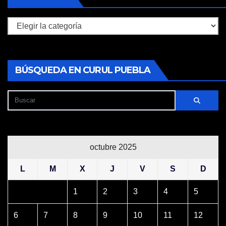
Secciones
BÚSQUEDA EN CURUL PUEBLA
octubre 2025
L
M
X
J
V
S
D
1
2
3
4
5
6
7
8
9
10
11
12