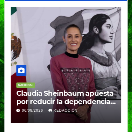
NACIONAL
RELIGIÓN
Sheinbaum apuesta
Sheinbaum insis
ir la dependencia
invitar al Papa 
mportado; fracking
México durante
REDACCIÓN
05/08/2026
VERÓNIC
o evaluación
gira por Améric