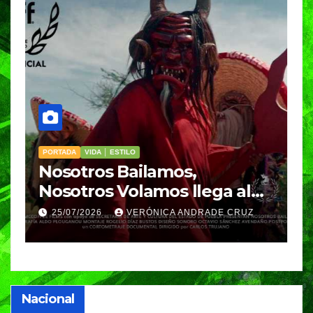
LO
VIDA │ ESTILO
ailamos,
Cinco hábitos cot
olamos llega al
para hacer del a
parte de la rutina
VERÓNICA ANDRADE CRUZ
25/07/2026
VERÓNICA
Nacional