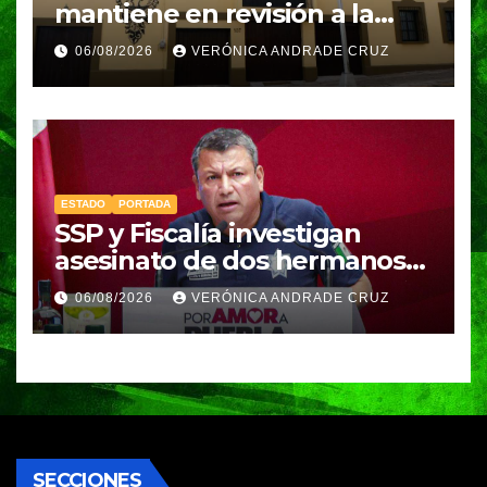
mantiene en revisión a la
Academia Militarizada para
06/08/2026
VERÓNICA ANDRADE CRUZ
seguir operando: Armenta
ESTADO
PORTADA
SSP y Fiscalía investigan
asesinato de dos hermanos
en Huixcolotla; refuerzan
06/08/2026
VERÓNICA ANDRADE CRUZ
seguridad en la Central de
Abasto
SECCIONES