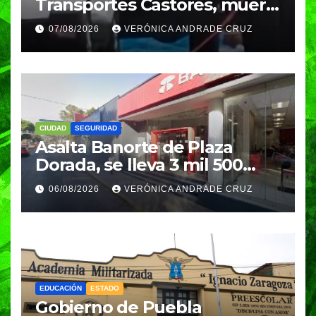
Transportes Castores, muere
aplastado por azulejos en
07/08/2026
VERÓNICA ANDRADE CRUZ
Puebla
CIUDAD
SEGURIDAD
Asalta Banorte de Plaza
Dorada, se lleva 3 mil 500
pesos
06/08/2026
VERÓNICA ANDRADE CRUZ
EDUCACIÓN
ESTADO
Gobierno de Puebla