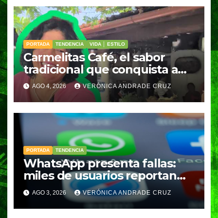
PORTADA
TENDENCIA
VIDA │ ESTILO
Carmelitas Café, el sabor
tradicional que conquista a
los visitantes de Ixtapa-
AGO 4, 2026
VERÓNICA ANDRADE CRUZ
Zihuatanejo
PORTADA
TENDENCIA
WhatsApp presenta fallas:
miles de usuarios reportan
cuentas en “revisión”
AGO 3, 2026
VERÓNICA ANDRADE CRUZ