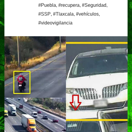
#Puebla
,
#recupera
,
#Seguridad
,
#SSP
,
#Tlaxcala
,
#vehículos
,
#videovigilancia