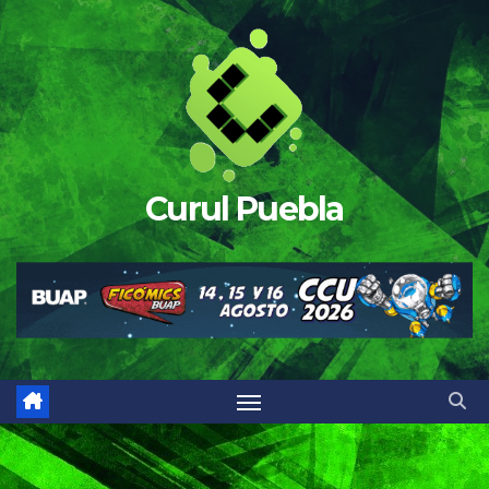
Saltar
al
contenido
Curul Puebla