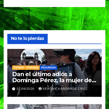
No te lo pierdas
ESTADO
PORTADA
SEGURIDAD
Dan el último adiós a
Dominga Pérez, la mujer de
83 años asesinada durante
07/08/2026
VERÓNICA ANDRADE CRUZ
un asalto en Amozoc