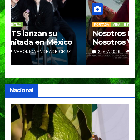
PORTADA
VIDA │ ESTILO
V
Nosotros Bailamos,
C
Nosotros Volamos llega al
p
GIFF
p
25/07/2026
VERÓNICA ANDRADE CRUZ
Nacional