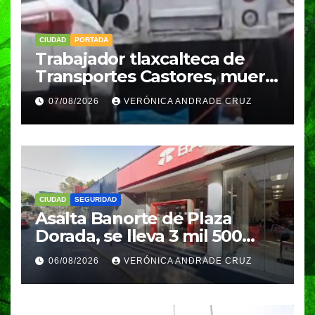
CIUDAD
PORTADA
Trabajador tlaxcalteca de
Transportes Castores, muere
aplastado por azulejos en
07/08/2026
VERÓNICA ANDRADE CRUZ
Puebla
CIUDAD
SEGURIDAD
Asalta Banorte de Plaza
Dorada, se lleva 3 mil 500
pesos
06/08/2026
VERÓNICA ANDRADE CRUZ