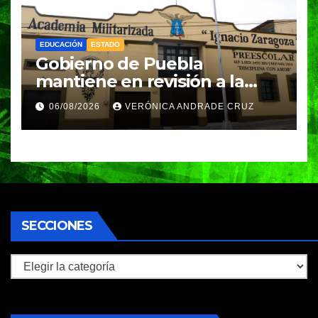
EDUCACIÓN
ESTADO
Gobierno de Puebla
mantiene en revisión a la
Academia Militarizada para
06/08/2026
VERÓNICA ANDRADE CRUZ
seguir operando: Armenta
SECCIONES
Secciones