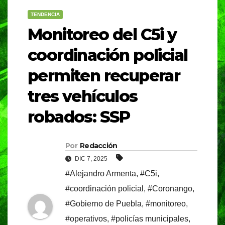
TENDENCIA
Monitoreo del C5i y
coordinación policial
permiten recuperar
tres vehículos
robados: SSP
Por
Redacción
DIC 7, 2025
#Alejandro Armenta
,
#C5i
,
#coordinación policial
,
#Coronango
,
#Gobierno de Puebla
,
#monitoreo
,
#operativos
,
#policías municipales
,