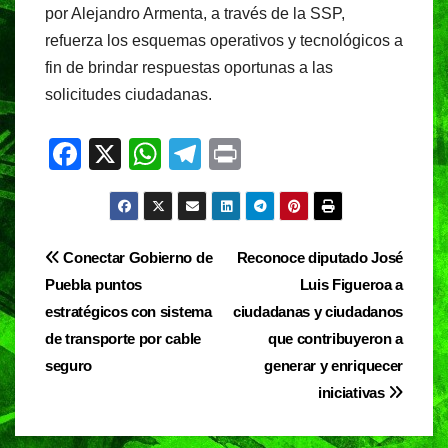
por Alejandro Armenta, a través de la SSP,
refuerza los esquemas operativos y tecnológicos a
fin de brindar respuestas oportunas a las
solicitudes ciudadanas.
F
X
W
T
Pr
a
h
el
in
c
at
e
t
e
s
gr
Navegación
Conectar Gobierno de
Reconoce diputado José
b
A
a
Puebla puntos
Luis Figueroa a
de
o
p
m
estratégicos con sistema
ciudadanas y ciudadanos
entradas
o
p
de transporte por cable
que contribuyeron a
seguro
generar y enriquecer
k
iniciativas