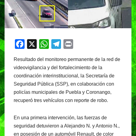
F
X
W
T
Pr
a
h
el
in
Resultado del monitoreo permanente de la red de
c
at
e
t
videovigilancia y del fortalecimiento de la
e
s
gr
coordinación interinstitucional, la Secretaría de
b
A
a
Seguridad Pública (SSP), en colaboración con
o
p
m
policías municipales de Puebla y Coronango,
o
p
recuperó tres vehículos con reporte de robo.
k
En una primera intervención, las fuerzas de
seguridad detuvieron a Alejandro N. y Antonio N.,
en posesión de un automóvil Renault, de color