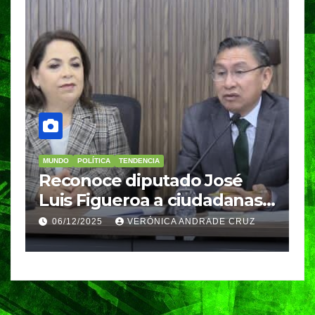
MUNDO
POLÍTICA
TENDENCIA
M
re
Reconoce diputado José
I
Luis Figueroa a ciudadanas y
r
ciudadanos que
d
06/12/2025
VERÓNICA ANDRADE CRUZ
contribuyeron a generar y
d
enriquecer iniciativas