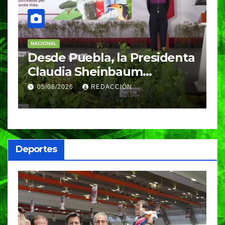
NACIONAL
E
Desde Puebla, la Presidenta
S
Claudia Sheinbaum
c
arrancará la Jornada
S
05/08/2026
REDACCIÓN
Nacional de Reforestación
P
m
a
Deportes