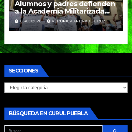
Alumnos y padres defienden
a la Academia Militarizada
Ignacio Zaragoza en Puebla;
05/08/2026
VERÓNICA ANDRADE CRUZ
piden a la SEP no cerrar el
plantel
SECCIONES
Secciones
BÚSQUEDA EN CURUL PUEBLA