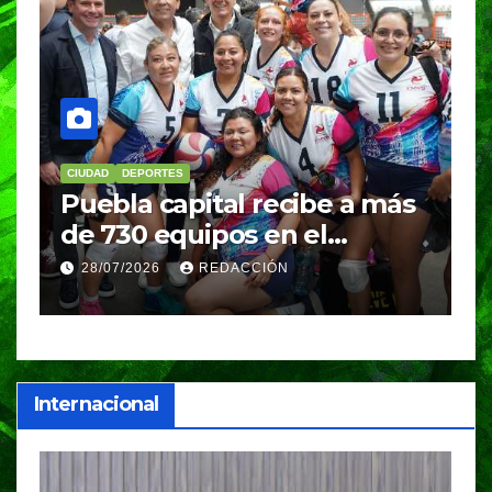
CIUDAD
DEPORTES
D
Puebla capital recibe a más
B
de 730 equipos en el
m
Festival Máster de Voleibol
N
28/07/2026
REDACCIÓN
c
i
Internacional