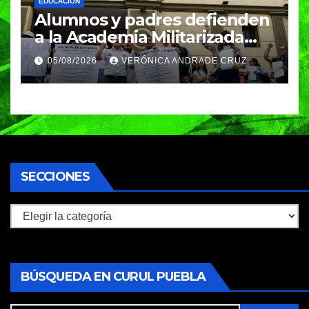
EDUCACIÓN
Alumnos y padres defienden
a la Academia Militarizada
Ignacio Zaragoza en Puebla;
05/08/2026
VERÓNICA ANDRADE CRUZ
piden a la SEP no cerrar el
plantel
SECCIONES
Secciones
BÚSQUEDA EN CURUL PUEBLA