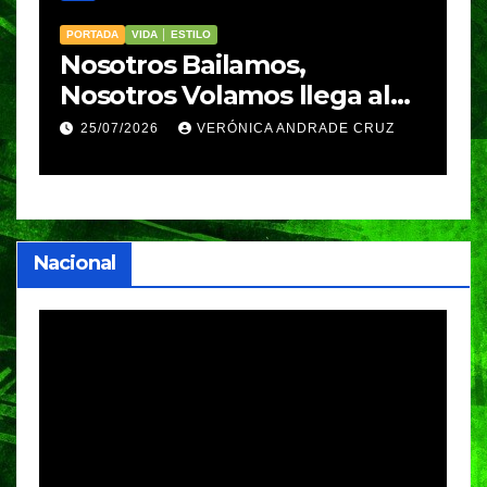
PORTADA
VIDA │ ESTILO
V
Nosotros Bailamos,
C
Nosotros Volamos llega al
p
GIFF
p
25/07/2026
VERÓNICA ANDRADE CRUZ
Nacional