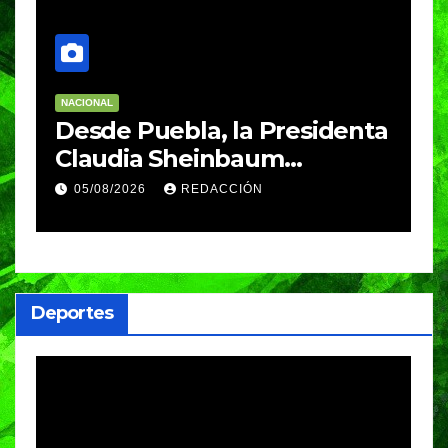
NACIONAL
E
Desde Puebla, la Presidenta
S
Claudia Sheinbaum
c
arrancará la Jornada
S
05/08/2026
REDACCIÓN
Nacional de Reforestación
P
m
a
Deportes