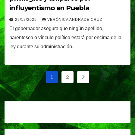
influyentismo en Puebla
29/12/2025
VERÓNICA ANDRADE CRUZ
El gobernador asegura que ningún apellido,
parentesco o vínculo político estará por encima de la
ley durante su administración.
Paginación
1
2
de
entradas