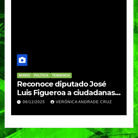
MUNDO
POLÍTICA
TENDENCIA
M
re
Reconoce diputado José
I
Luis Figueroa a ciudadanas y
r
ciudadanos que
d
06/12/2025
VERÓNICA ANDRADE CRUZ
contribuyeron a generar y
d
enriquecer iniciativas