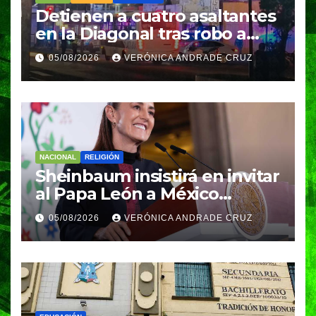
Detienen a cuatro asaltantes
en la Diagonal tras robo a
Coppel en el Centro de
05/08/2026
VERÓNICA ANDRADE CRUZ
Puebla; recuperan celulares
y aseguran un arma
NACIONAL
RELIGIÓN
Sheinbaum insistirá en invitar
al Papa León a México
durante su próxima gira por
05/08/2026
VERÓNICA ANDRADE CRUZ
América Latina