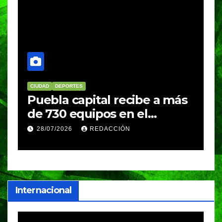
CIUDAD
DEPORTES
D
Puebla capital recibe a más
B
de 730 equipos en el
m
Festival Máster de Voleibol
N
28/07/2026
REDACCIÓN
c
i
Internacional