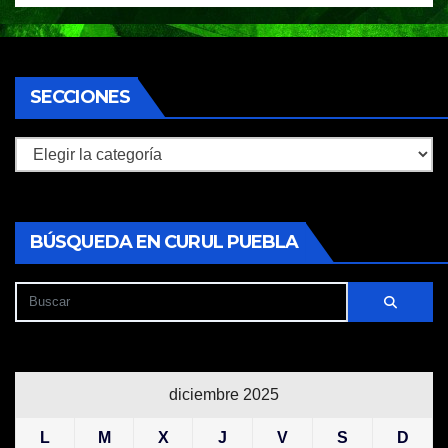
SECCIONES
Secciones
BÚSQUEDA EN CURUL PUEBLA
diciembre 2025
L
M
X
J
V
S
D