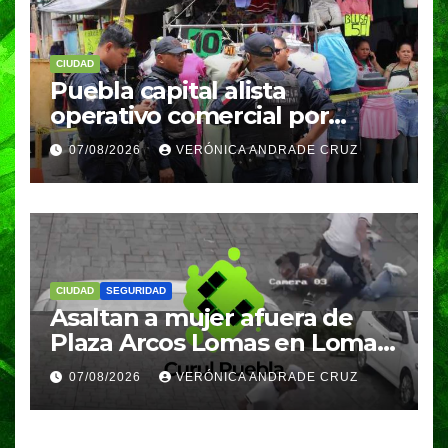
CIUDAD
Puebla capital alista
operativo comercial por
fiestas patrias y regreso a
07/08/2026
VERÓNICA ANDRADE CRUZ
clases
CIUDAD
SEGURIDAD
Asaltan a mujer afuera de
Plaza Arcos Lomas en Lomas
de Angelópolis; delincuentes
07/08/2026
VERÓNICA ANDRADE CRUZ
huyeron en auto