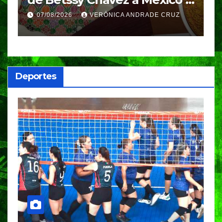
Azul, en Cazones, Veracruz
p
07/08/2026
VERÓNICA ANDRADE CRUZ
h
Deportes