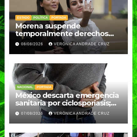
ESTADO
POLÍTICA
PORTADA
Morena suspende
temporalmente derechos
partidarios de Nayeli Salvatori
08/08/2026
VERÓNICA ANDRADE CRUZ
y Graciela Palomares
NACIONAL
PORTADA
México descarta emergencia
sanitaria por ciclosporiasis;
reportan 33 casos en dos
07/08/2026
VERÓNICA ANDRADE CRUZ
meses