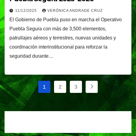
11/12/2025
VERÓNICA ANDRADE CRUZ
El Gobierno de Puebla puso en marcha el Operativo
Puebla Segura con más de 3,500 elementos,
patrullajes aéreos y terrestres, nuevas unidades y
coordinación interinstitucional para reforzar la
seguridad durante…
Paginación
1
2
3
de
entradas