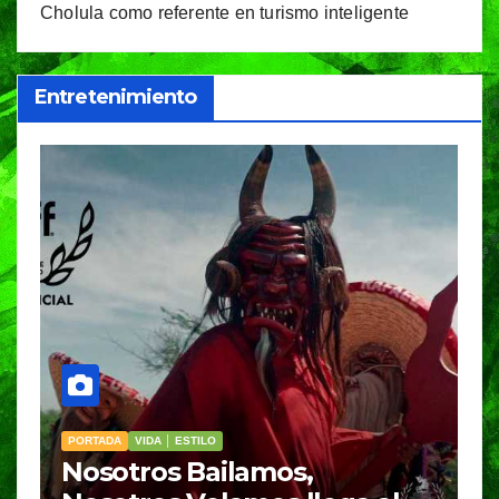
Cholula como referente en turismo inteligente
Entretenimiento
PORTADA
VIDA │ ESTILO
VID
Nosotros Bailamos,
Ci