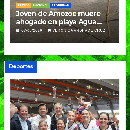
ESTADO
NACIONAL
SEGURIDAD
N
Joven de Amozoc muere
S
y
ahogado en playa Agua
i
Azul, en Cazones, Veracruz
p
07/08/2026
VERÓNICA ANDRADE CRUZ
h
Deportes