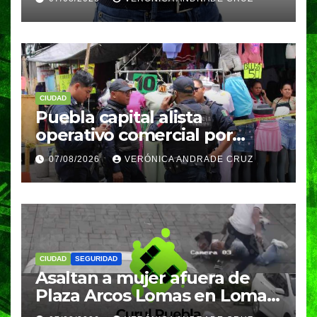
meses
CIUDAD
Puebla capital alista
operativo comercial por
fiestas patrias y regreso a
07/08/2026
VERÓNICA ANDRADE CRUZ
clases
CIUDAD
SEGURIDAD
Asaltan a mujer afuera de
Plaza Arcos Lomas en Lomas
de Angelópolis; delincuentes