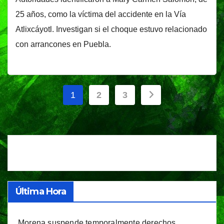
25 años, como la víctima del accidente en la Vía
Atlixcáyotl. Investigan si el choque estuvo relacionado
con arrancones en Puebla.
Paginación
1
2
3
de
entradas
Última Hora
Morena suspende temporalmente derechos