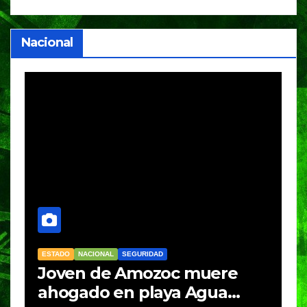
Nacional
ESTADO
NACIONAL
SEGURIDAD
N
Joven de Amozoc muere
S
y
ahogado en playa Agua
i