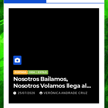
PORTADA
VIDA │ ESTILO
V
Nosotros Bailamos,
C
Nosotros Volamos llega al
p
GIFF
p
25/07/2026
VERÓNICA ANDRADE CRUZ