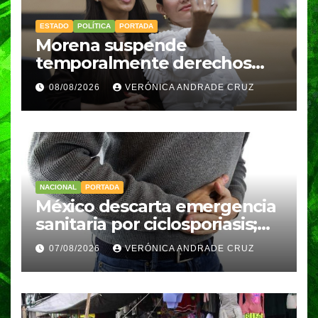
ESTADO
POLÍTICA
PORTADA
Morena suspende
temporalmente derechos
partidarios de Nayeli Salvatori
08/08/2026
VERÓNICA ANDRADE CRUZ
y Graciela Palomares
NACIONAL
PORTADA
México descarta emergencia
sanitaria por ciclosporiasis;
reportan 33 casos en dos
07/08/2026
VERÓNICA ANDRADE CRUZ
meses