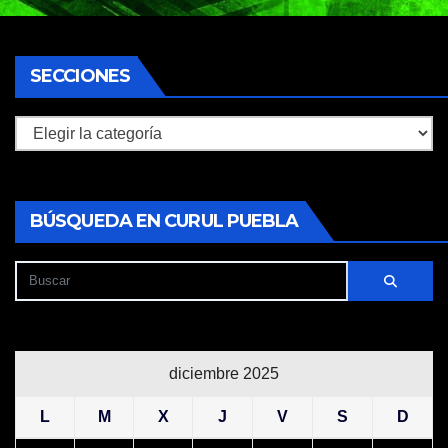
SECCIONES
Secciones
BÚSQUEDA EN CURUL PUEBLA
diciembre 2025
L
M
X
J
V
S
D