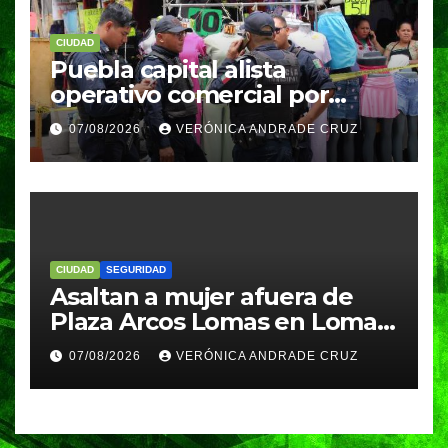
CIUDAD
Puebla capital alista
operativo comercial por
fiestas patrias y regreso a
07/08/2026
VERÓNICA ANDRADE CRUZ
clases
CIUDAD
SEGURIDAD
Asaltan a mujer afuera de
Plaza Arcos Lomas en Lomas
de Angelópolis; delincuentes
07/08/2026
VERÓNICA ANDRADE CRUZ
huyeron en auto