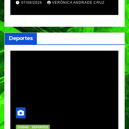
Azul, en Cazones, Veracruz
p
07/08/2026
VERÓNICA ANDRADE CRUZ
h
Deportes
CIUDAD
DEPORTES
D