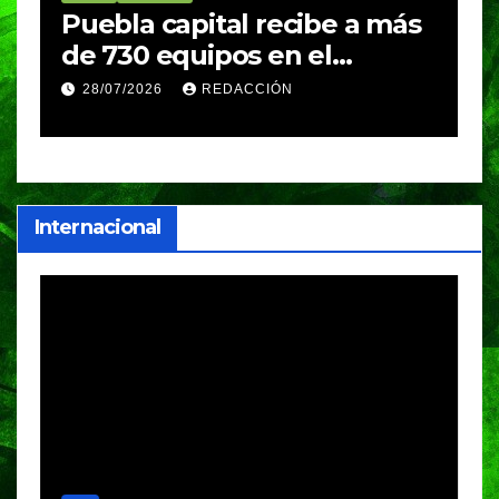
Puebla capital recibe a más
B
de 730 equipos en el
m
Festival Máster de Voleibol
N
28/07/2026
REDACCIÓN
c
i
Internacional