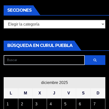
SECCIONES
Secciones
BÚSQUEDA EN CURUL PUEBLA
diciembre 2025
L
M
X
J
V
S
D
1
2
3
4
5
6
7