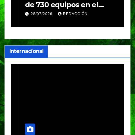
de 730 equipos en el
m
Festival Máster de Voleibol
N
28/07/2026
REDACCIÓN
c
i
Internacional