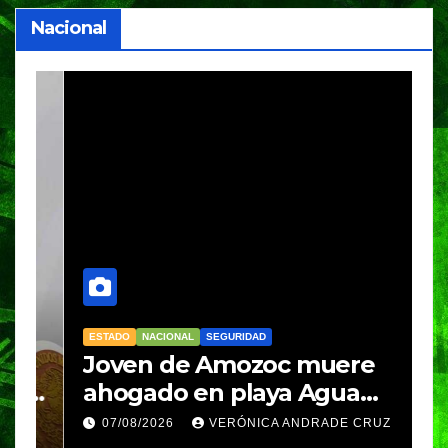
Nacional
ESTADO
NACIONAL
SEGURIDAD
N
Joven de Amozoc muere
S
y
ahogado en playa Agua
i
Azul, en Cazones, Veracruz
p
07/08/2026
VERÓNICA ANDRADE CRUZ