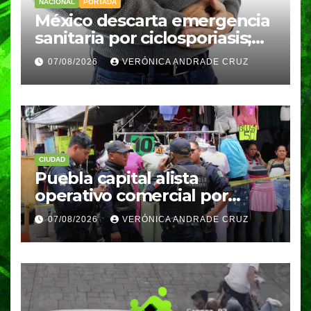
NACIONAL
PORTADA
México descarta emergencia
sanitaria por ciclosporiasis;
reportan 33 casos en dos
07/08/2026
VERÓNICA ANDRADE CRUZ
meses
CIUDAD
Puebla capital alista
operativo comercial por
fiestas patrias y regreso a
07/08/2026
VERÓNICA ANDRADE CRUZ
clases