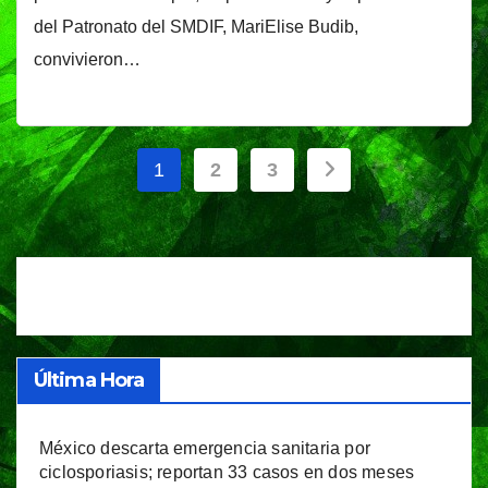
del Patronato del SMDIF, MariElise Budib,
convivieron…
Paginación
1
2
3
de
entradas
Última Hora
México descarta emergencia sanitaria por
ciclosporiasis; reportan 33 casos en dos meses