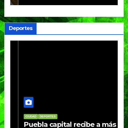
h
Deportes
CIUDAD
DEPORTES
D
Puebla capital recibe a más
B