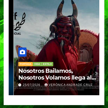
PORTADA
VIDA │ ESTILO
V
Nosotros Bailamos,
C
Nosotros Volamos llega al
p
GIFF
p
25/07/2026
VERÓNICA ANDRADE CRUZ