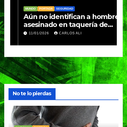
MUNDO
PORTADA
SEGURIDAD
M
Aún no identifican a hombre
R
asesinado en taquería de
L
Amozoc
c
11/01/2026
CARLOS ALI
n
c
e
No te lo pierdas