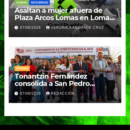
CIUDAD
SEGURIDAD
Asaltan a mujer afuera de
Plaza Arcos Lomas en Lomas
de Angelópolis; delincuentes
07/08/2026
VERÓNICA ANDRADE CRUZ
huyeron en auto
ESTADO
Tonantzin Fernández
consolida a San Pedro
Cholula como referente en
07/08/2026
REDACCIÓN
turismo inteligente